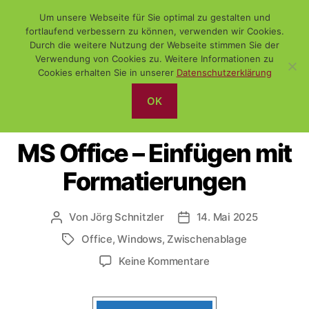
Um unsere Webseite für Sie optimal zu gestalten und
fortlaufend verbessern zu können, verwenden wir Cookies.
Durch die weitere Nutzung der Webseite stimmen Sie der
Verwendung von Cookies zu. Weitere Informationen zu
Suchen
Menü
WiSch
Cookies erhalten Sie in unserer
Datenschutzerklärung
OK
Kategorien
OFFICE
WINDOWS
MS Office – Einfügen mit
Formatierungen
Von
Jörg Schnitzler
14. Mai 2025
Beitragsautor
Veröffentlichungsdatum
Office
,
Windows
,
Zwischenablage
Schlagwörter
zu
Keine Kommentare
MS
Office
–