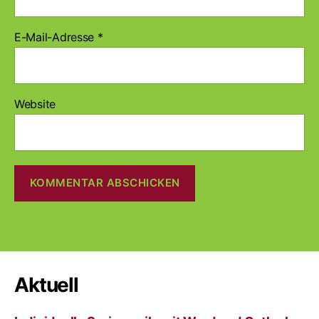
E-Mail-Adresse
*
Website
A
l
t
e
r
Aktuell
n
a