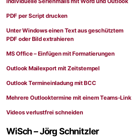
Individuelle Serienmails mit Word und Outlook
t
i
v
PDF per Script drucken
e
:
Unter Windows einen Text aus geschütztem
PDF oder Bild extrahieren
MS Office – Einfügen mit Formatierungen
Outlook Mailexport mit Zeitstempel
Outlook Termineinladung mit BCC
Mehrere Outlooktermine mit einem Teams-Link
Videos verlustfrei schneiden
WiSch – Jörg Schnitzler