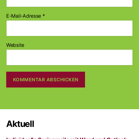
E-Mail-Adresse
*
Website
A
l
t
e
r
Aktuell
n
a