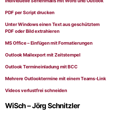
Individuelle Serienmails mit Word und Outlook
t
i
v
PDF per Script drucken
e
:
Unter Windows einen Text aus geschütztem
PDF oder Bild extrahieren
MS Office – Einfügen mit Formatierungen
Outlook Mailexport mit Zeitstempel
Outlook Termineinladung mit BCC
Mehrere Outlooktermine mit einem Teams-Link
Videos verlustfrei schneiden
WiSch – Jörg Schnitzler