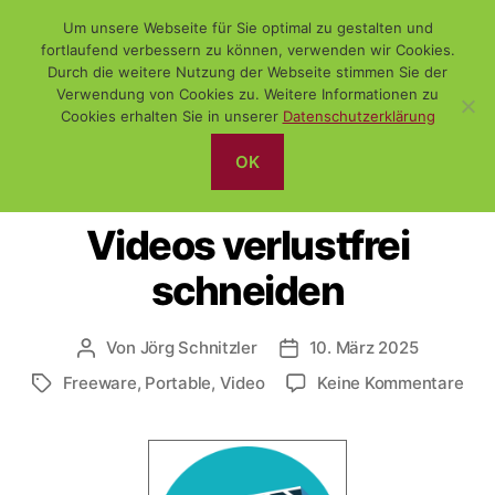
Um unsere Webseite für Sie optimal zu gestalten und
fortlaufend verbessern zu können, verwenden wir Cookies.
Durch die weitere Nutzung der Webseite stimmen Sie der
Verwendung von Cookies zu. Weitere Informationen zu
Suchen
Menü
WiSch
Cookies erhalten Sie in unserer
Datenschutzerklärung
OK
Kategorien
(FREE-) SOFTWARE
PORTABLE SOFTWARE
Videos verlustfrei
schneiden
Von
Jörg Schnitzler
10. März 2025
Beitragsautor
Veröffentlichungsdatum
zu
Freeware
,
Portable
,
Video
Keine Kommentare
Schlagwörter
Vid
verl
sch