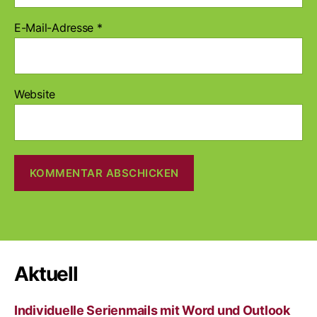
E-Mail-Adresse
*
Website
A
l
t
e
r
Aktuell
n
a
Individuelle Serienmails mit Word und Outlook
t