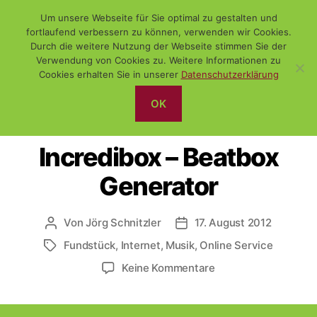
Um unsere Webseite für Sie optimal zu gestalten und
fortlaufend verbessern zu können, verwenden wir Cookies.
Durch die weitere Nutzung der Webseite stimmen Sie der
Verwendung von Cookies zu. Weitere Informationen zu
Suchen
Menü
WiSch
Cookies erhalten Sie in unserer
Datenschutzerklärung
OK
Kategorien
DAS NETZ
FUNDSTÜCK
HUMOR
Incredibox – Beatbox
Generator
Von
Jörg Schnitzler
17. August 2012
Beitragsautor
Veröffentlichungsdatum
Fundstück
,
Internet
,
Musik
,
Online Service
Schlagwörter
zu
Keine Kommentare
Incredibox
–
Beatbox