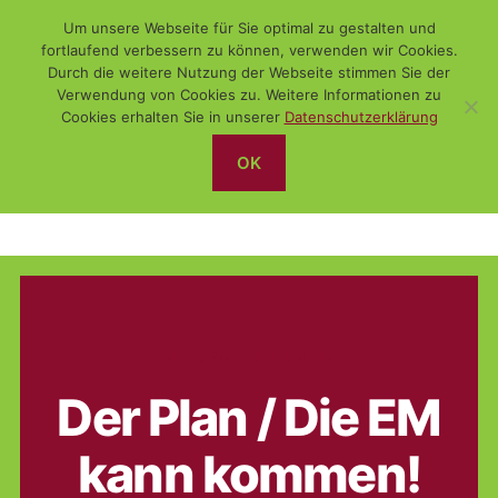
Um unsere Webseite für Sie optimal zu gestalten und
fortlaufend verbessern zu können, verwenden wir Cookies.
Durch die weitere Nutzung der Webseite stimmen Sie der
Verwendung von Cookies zu. Weitere Informationen zu
Suchen
Menü
WiSch
Cookies erhalten Sie in unserer
Datenschutzerklärung
OK
EM 2012
Kategorien
ALLGEMEIN
HUMOR
Der Plan / Die EM
kann kommen!