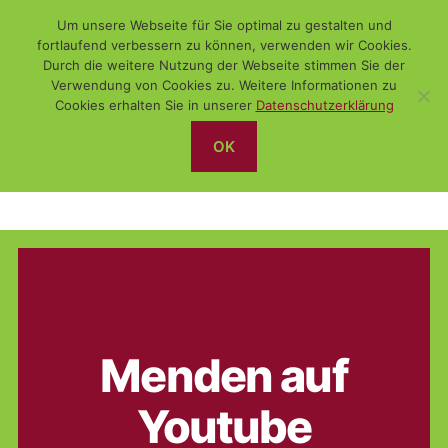
Um unsere Webseite für Sie optimal zu gestalten und
fortlaufend verbessern zu können, verwenden wir Cookies.
Durch die weitere Nutzung der Webseite stimmen Sie der
Verwendung von Cookies zu. Weitere Informationen zu
Suchen
Menü
WiSch
Cookies erhalten Sie in unserer
Datenschutzerklärung
OK
Menden
Kategorien
DAS NETZ
FUNDSTÜCK
SONSTIGES
Menden auf
Youtube