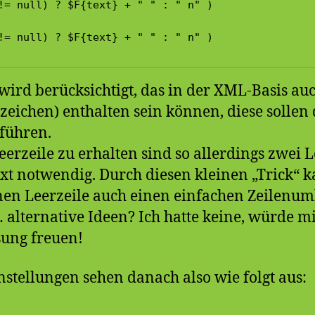
!= null) ? $F{text} + " " : " n" )

!= null) ? $F{text} + " " : " n" )
wird berücksichtigt, das in der XML-Basis auc
rzeichen) enthalten sein können, diese solle
führen.
eerzeile zu erhalten sind so allerdings zwei 
t notwendig. Durch diesen kleinen „Trick“ 
nen Leerzeile auch einen einfachen Zeilenu
ternative Ideen? Ich hatte keine, würde mi
sung freuen!
nstellungen sehen danach also wie folgt aus: