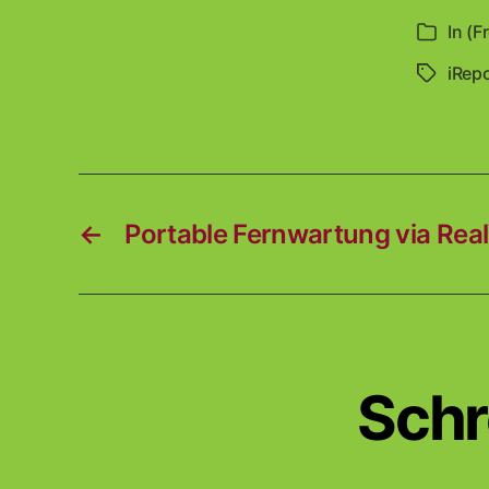
In
(F
Kategori
iRep
Schlagwö
←
Portable Fernwartung via Re
Schr