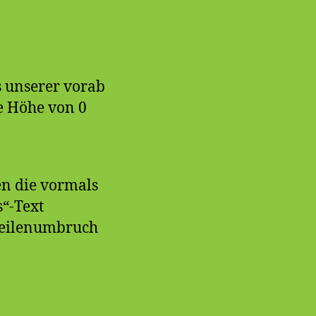
s unserer vorab
ne Höhe von 0
en die vormals
s“-Text
 Zeilenumbruch