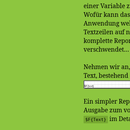
einer Variable
Wofür kann das 
Anwendung welch
Textzeilen auf 
komplette Repor
verschwendet… 
Nehmen wir an, 
Text, bestehend
Ein simpler Rep
Ausgabe zum vor
im Deta
$F{Text}