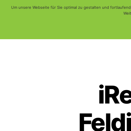
Um unsere Webseite für Sie optimal zu gestalten und fortlaufe
Weit
Web - Print - Multimedia und mehr...
WiSch
iR
Feldi