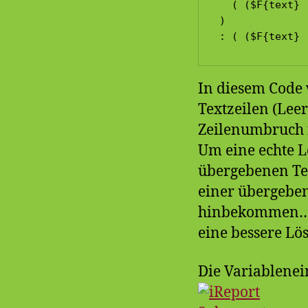
  ( ($F{text} 
) 

: ( ($F{text} 
In diesem Code 
Textzeilen (Lee
Zeilenumbruch 
Um eine echte L
übergebenen Tex
einer übergebe
hinbekommen… al
eine bessere Lö
Die Variablenei