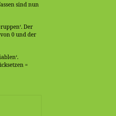
fassen sind nun
Gruppen‘. Der
 von 0 und der
iablen‘.
rücksetzen =