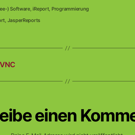
ree-) Software
,
iReport
,
Programmierung
en
ort
,
JasperReports
rter
alVNC
eibe einen Komm