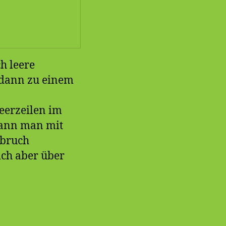
h leere
n dann zu einem
Leerzeilen im
kann man mit
mbruch
ch aber über