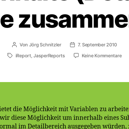
le zusamm
Von
Jörg Schnitzler
7. September 2010
Beitragsautor
Veröffentlichungsdatum
zu
iReport
,
JasperReports
Keine Kommentare
Schlagwörter
iRe
–
Meh
Fel
(De
in
Var
ietet die Möglichkeit mit Variablen zu arbeit
zu
 wir diese Möglichkeit um innerhalb eines Su
normal im Detailbereich ausgegeben würden, z