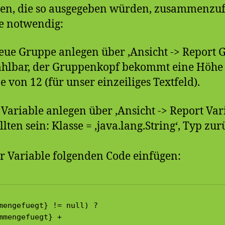
ilen, die so ausgegeben würden, zusammenzu
te notwendig:
eue Gruppe anlegen über ‚Ansicht -> Report 
wählbar, der Gruppenkopf bekommt eine Höhe
von 12 (für unser einzeiliges Textfeld).
Variable anlegen über ‚Ansicht -> Report Var
lten sein: Klasse = ‚java.lang.String‘, Typ zu
r Variable folgenden Code einfügen:
mengefuegt} != null) ? 

mmengefuegt} + 
