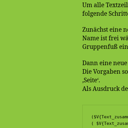
Um alle Textze
folgende Schrit
Zunächst eine n
Name ist frei 
Gruppenfuß eine 
Dann eine neue 
Die Vorgaben sol
‚Seite‘.
Als Ausdruck de
($V{Text_zusam
( $V{Text_zusa