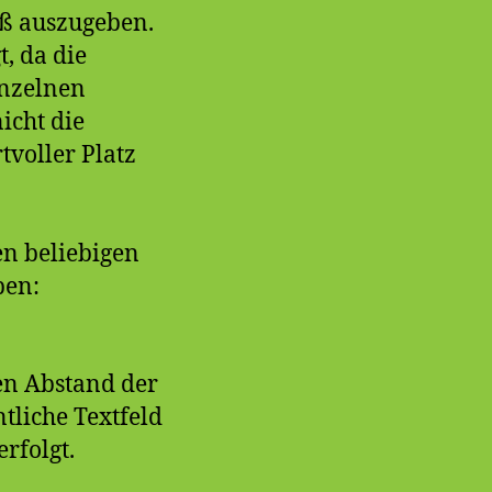
ß auszugeben.
, da die
inzelnen
icht die
voller Platz
en beliebigen
ben:
nen Abstand der
tliche Textfeld
rfolgt.