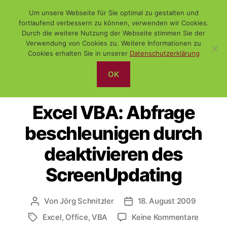
Um unsere Webseite für Sie optimal zu gestalten und
fortlaufend verbessern zu können, verwenden wir Cookies.
Durch die weitere Nutzung der Webseite stimmen Sie der
Verwendung von Cookies zu. Weitere Informationen zu
Suchen
Menü
WiSch
Cookies erhalten Sie in unserer
Datenschutzerklärung
OK
Kategorien
WINDOWS
Excel VBA: Abfrage
beschleunigen durch
deaktivieren des
ScreenUpdating
Von
Jörg Schnitzler
18. August 2009
Beitragsautor
Veröffentlichungsdatum
zu
Excel
,
Office
,
VBA
Keine Kommentare
Schlagwörter