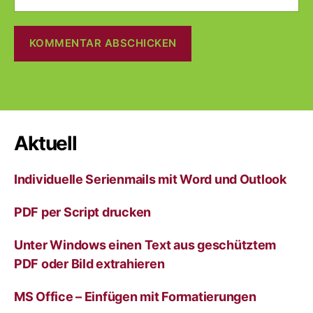
A
l
t
e
r
Aktuell
n
a
Individuelle Serienmails mit Word und Outlook
t
i
v
PDF per Script drucken
e
:
Unter Windows einen Text aus geschütztem
PDF oder Bild extrahieren
MS Office – Einfügen mit Formatierungen