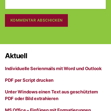
A
l
t
e
r
Aktuell
n
a
Individuelle Serienmails mit Word und Outlook
t
i
v
PDF per Script drucken
e
:
Unter Windows einen Text aus geschütztem
PDF oder Bild extrahieren
MS Office – Einfügen mit Formatierungen