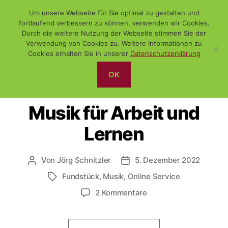
Um unsere Webseite für Sie optimal zu gestalten und
fortlaufend verbessern zu können, verwenden wir Cookies.
Durch die weitere Nutzung der Webseite stimmen Sie der
Verwendung von Cookies zu. Weitere Informationen zu
Suchen
Menü
WiSch
Cookies erhalten Sie in unserer
Datenschutzerklärung
OK
Kategorien
ALLGEMEIN
DAS NETZ
FUNDSTÜCK
MUSIK
Musik für Arbeit und
Lernen
Von
Jörg Schnitzler
5. Dezember 2022
Beitragsautor
Veröffentlichungsdatum
Fundstück
,
Musik
,
Online Service
Schlagwörter
zu
2 Kommentare
Musik
für
Arbeit