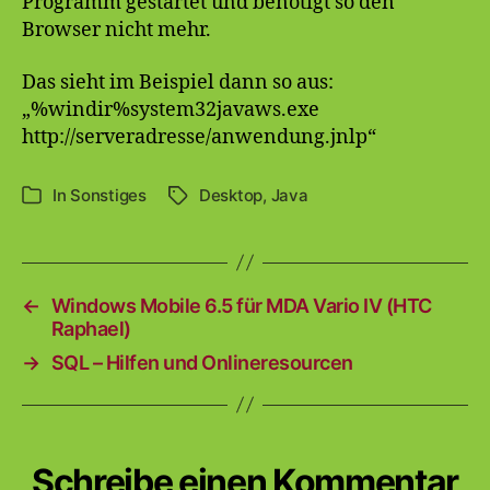
Programm gestartet und benötigt so den
Browser nicht mehr.
Das sieht im Beispiel dann so aus:
„%windir%system32javaws.exe
http://serveradresse/anwendung.jnlp“
In
Sonstiges
Desktop
,
Java
Schlagwörter
Kategorien
←
Windows Mobile 6.5 für MDA Vario IV (HTC
Raphael)
→
SQL – Hilfen und Onlineresourcen
Schreibe einen Kommentar