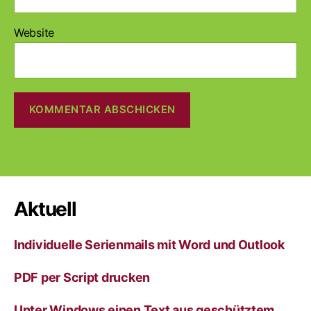
Website
A
l
t
e
r
Aktuell
n
a
Individuelle Serienmails mit Word und Outlook
t
i
v
PDF per Script drucken
e
:
Unter Windows einen Text aus geschütztem