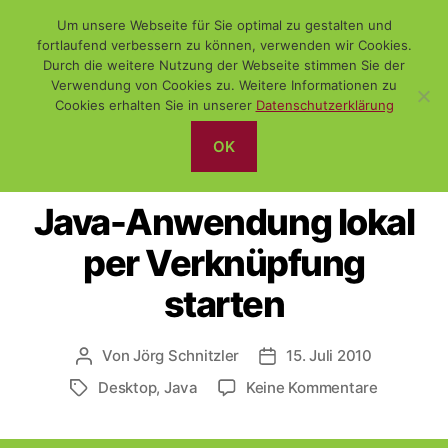
Um unsere Webseite für Sie optimal zu gestalten und
fortlaufend verbessern zu können, verwenden wir Cookies.
Durch die weitere Nutzung der Webseite stimmen Sie der
Verwendung von Cookies zu. Weitere Informationen zu
Suchen
Menü
WiSch
Cookies erhalten Sie in unserer
Datenschutzerklärung
OK
Kategorien
SONSTIGES
Java-Anwendung lokal
per Verknüpfung
starten
Von
Jörg Schnitzler
15. Juli 2010
Beitragsautor
Veröffentlichungsdatum
zu
Desktop
,
Java
Keine Kommentare
Schlagwörter
Java-
Anwendu