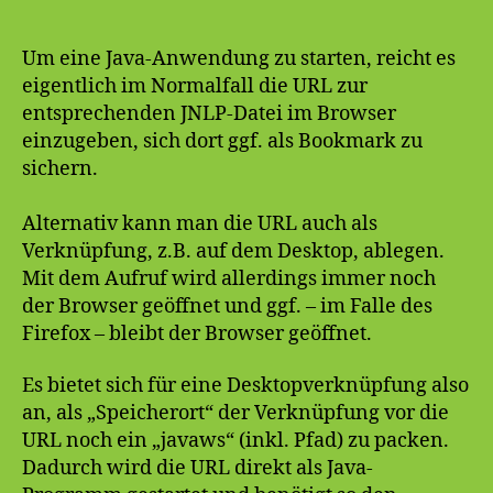
lokal
per
Verknüpf
Um eine Java-Anwendung zu starten, reicht es
starten
eigentlich im Normalfall die URL zur
entsprechenden JNLP-Datei im Browser
einzugeben, sich dort ggf. als Bookmark zu
sichern.
Alternativ kann man die URL auch als
Verknüpfung, z.B. auf dem Desktop, ablegen.
Mit dem Aufruf wird allerdings immer noch
der Browser geöffnet und ggf. – im Falle des
Firefox – bleibt der Browser geöffnet.
Es bietet sich für eine Desktopverknüpfung also
an, als „Speicherort“ der Verknüpfung vor die
URL noch ein „javaws“ (inkl. Pfad) zu packen.
Dadurch wird die URL direkt als Java-