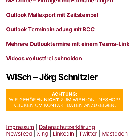
MS Office – Einfügen mit Formatierungen
Outlook Mailexport mit Zeitstempel
Outlook Termineinladung mit BCC
Mehrere Outlooktermine mit einem Teams-Link
Videos verlustfrei schneiden
WiSch – Jörg Schnitzler
ACHTUNG:
WIR GEHÖREN
NICHT
ZUM WISH-ONLINESHOP!
KLICKEN UM KONTAKTDATEN ANZUZEIGEN.
Impressum
|
Datenschutzerklärung
Newsfeed
|
Xing
|
LinkedIn
|
Twitter
|
Mastodon