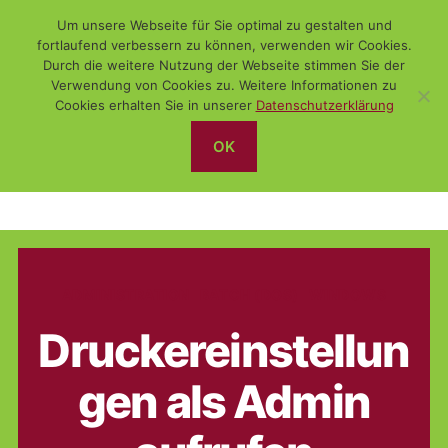
Um unsere Webseite für Sie optimal zu gestalten und
fortlaufend verbessern zu können, verwenden wir Cookies.
Durch die weitere Nutzung der Webseite stimmen Sie der
Verwendung von Cookies zu. Weitere Informationen zu
Suchen
Menü
WiSch
Cookies erhalten Sie in unserer
Datenschutzerklärung
OK
Drucker
Kategorien
ADMINISTRATION
BATCH (DOS)
WINDOWS
Druckereinstellun
gen als Admin