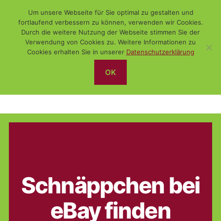
Um unsere Webseite für Sie optimal zu gestalten und
fortlaufend verbessern zu können, verwenden wir Cookies.
Durch die weitere Nutzung der Webseite stimmen Sie der
Verwendung von Cookies zu. Weitere Informationen zu
Suchen
Menü
WiSch
Cookies erhalten Sie in unserer
Datenschutzerklärung
OK
eBay
Kategorien
DAS NETZ
FUNDSTÜCK
ONLINEDIENSTE
Schnäppchen bei
eBay finden