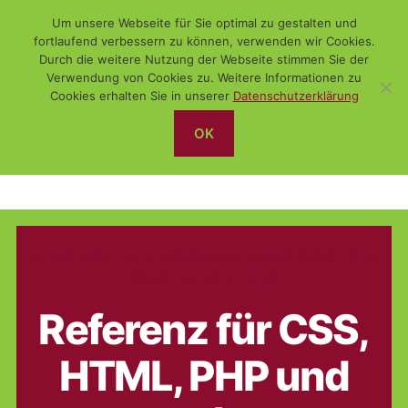
Um unsere Webseite für Sie optimal zu gestalten und
fortlaufend verbessern zu können, verwenden wir Cookies.
Durch die weitere Nutzung der Webseite stimmen Sie der
Verwendung von Cookies zu. Weitere Informationen zu
Suchen
Menü
WiSch
Cookies erhalten Sie in unserer
Datenschutzerklärung
OK
HTML
Kategorien
FUNDSTÜCK
PHP
PROGRAMMIERUNG
SONSTIGES
WEBSITEERSTELLUNG
Referenz für CSS,
HTML, PHP und