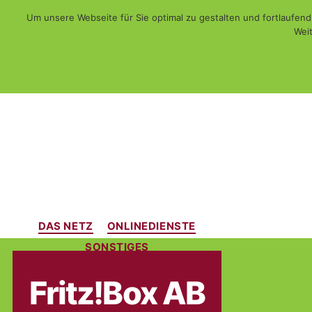
Um unsere Webseite für Sie optimal zu gestalten und fortlaufe
Weit
Web - Print - Multimedia und mehr...
WiSch
DAS NETZ
ONLINEDIENSTE
Kategorien
SONSTIGES
Fritz!Box AB