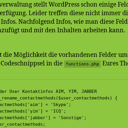
verwaltung stellt WordPress schon einige Feld
Verfügung. Leider treffen diese nicht immer 
Infos. Nachfolgend Infos, wie man diese Feld
nzufügt und mit den Inhalten arbeiten kann.
ht die Möglichkeit die vorhandenen Felder 
Codeschnippsel in die
Eures Th
functions.php
der User Kontaktinfos AIM, YIM, JABBER

_rename_contactmethods($user_contactmethods) {

actmethods['aim'] = 'Skype';

actmethods['yim'] = 'ICQ';

actmethods['jabber'] = 'Sonstige';

er_contactmethods;
