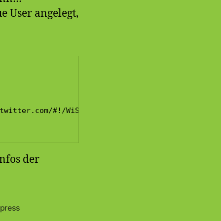
e User angelegt,
twitter.com/#!/WiSchOnline') ) ;

nfos der
press