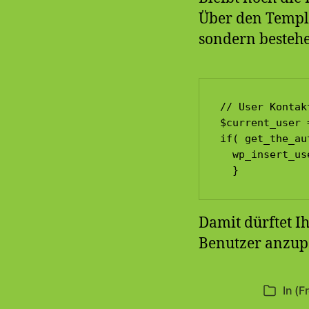
Über den Templ
sondern bestehe
// User Kontak
$current_user 
if( get_the_au
  wp_insert_us
  }
Damit dürftet I
Benutzer anzupa
In
(F
Kategori