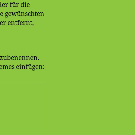
er für die
die gewünschten
er entfernt,
umzubenennen.
emes einfügen: