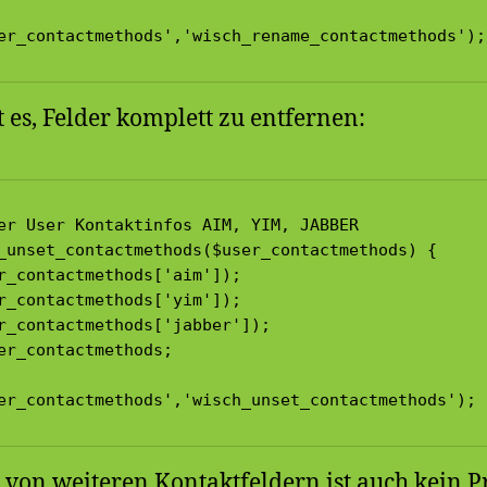
er_contactmethods','wisch_rename_contactmethods');
 es, Felder komplett zu entfernen:
er User Kontaktinfos AIM, YIM, JABBER

_unset_contactmethods($user_contactmethods) {

r_contactmethods['aim']);

r_contactmethods['yim']);

r_contactmethods['jabber']);

er_contactmethods;

er_contactmethods','wisch_unset_contactmethods');
von weiteren Kontaktfeldern ist auch kein 