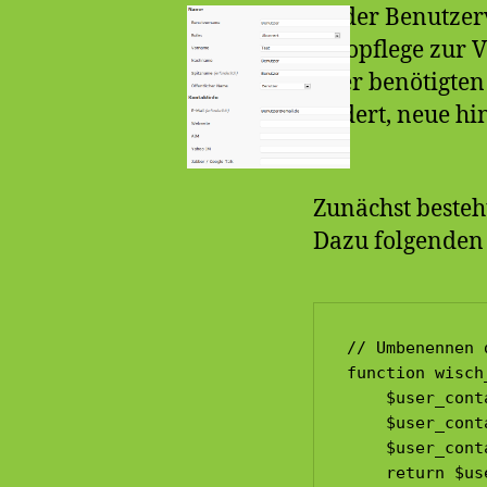
In der Benutzer
Infopflege zur 
oder benötigten 
ändert, neue hi
Zunächst beste
Dazu folgenden 
// Umbenennen 
function wisch
    $user_cont
    $user_cont
    $user_cont
    return $us