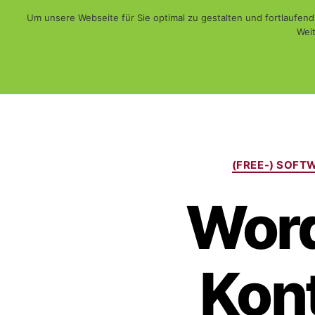
Um unsere Webseite für Sie optimal zu gestalten und fortlaufe
Weit
Web - Print - Multimedia und mehr...
WiSch
(FREE-) SOFT
Word
Kont