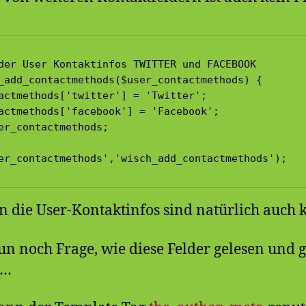
der User Kontaktinfos TWITTER und FACEBOOK

_add_contactmethods($user_contactmethods) {

actmethods['twitter'] = 'Twitter';

actmethods['facebook'] = 'Facebook';

er_contactmethods;

er_contactmethods','wisch_add_contactmethods');
 in die User-Kontaktinfos sind natürlich auch
n noch Frage, wie diese Felder gelesen und 
n…