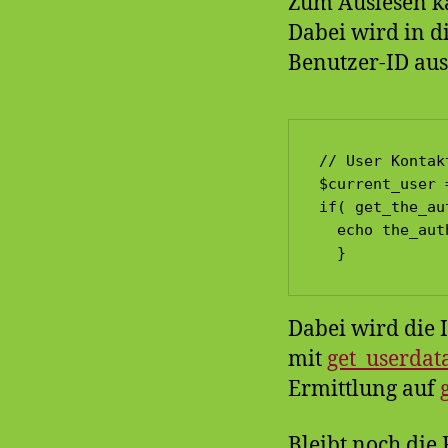
Zum Auslesen k
Dabei wird in d
Benutzer-ID aus
// User Kontak
$current_user 
if( get_the_au
  echo the_aut
  }
Dabei wird die 
mit
get_userdat
Ermittlung auf
Bleibt noch die