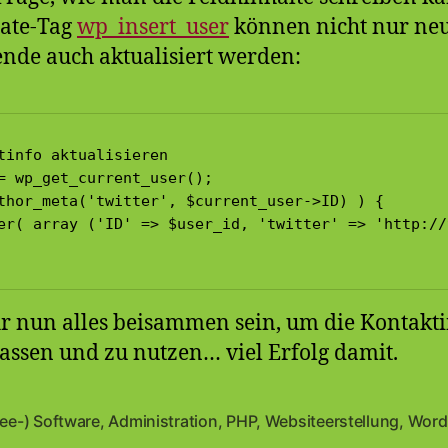
ate-Tag
wp_insert_user
können nicht nur neu
nde auch aktualisiert werden:
tinfo aktualisieren

= wp_get_current_user(); 

thor_meta('twitter', $current_user->ID) ) { 

er( array ('ID' => $user_id, 'twitter' => 'http://
hr nun alles beisammen sein, um die Kontakti
ssen und zu nutzen… viel Erfolg damit.
ree-) Software
,
Administration
,
PHP
,
Websiteerstellung
,
Word
en