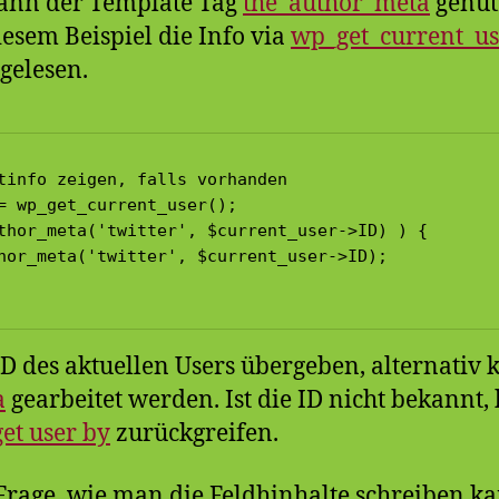
ann der Template Tag
the_author_meta
genut
iesem Beispiel die Info via
wp_get_current_us
gelesen.
tinfo zeigen, falls vorhanden

= wp_get_current_user(); 

thor_meta('twitter', $current_user->ID) ) { 

hor_meta('twitter', $current_user->ID);

ID des aktuellen Users übergeben, alternativ 
a
gearbeitet werden. Ist die ID nicht bekannt
get user by
zurückgreifen.
 Frage, wie man die Feldhinhalte schreiben 