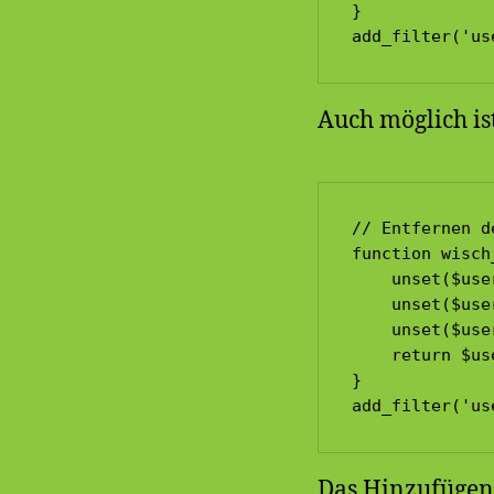
}

add_filter('us
Auch möglich ist
// Entfernen d
function wisch
    unset($use
    unset($use
    unset($use
    return $us
}

add_filter('us
Das Hinzufügen 