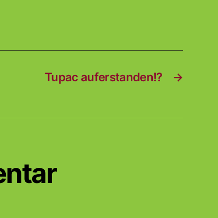
Tupac auferstanden!?
→
entar