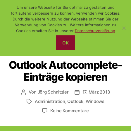
Um unsere Webseite für Sie optimal zu gestalten und
fortlaufend verbessern zu können, verwenden wir Cookies.
Durch die weitere Nutzung der Webseite stimmen Sie der
Verwendung von Cookies zu. Weitere Informationen zu
Suchen
Menü
WiSch
Cookies erhalten Sie in unserer
Datenschutzerklärung
OK
Kategorien
ADMINISTRATION
WINDOWS
Outlook Autocomplete-
Einträge kopieren
Von
Jörg Schnitzler
17. März 2013
Beitragsautor
Veröffentlichungsdatum
Administration
,
Outlook
,
Windows
Schlagwörter
zu
Keine Kommentare
Outlook
Autocomplete-
Einträge