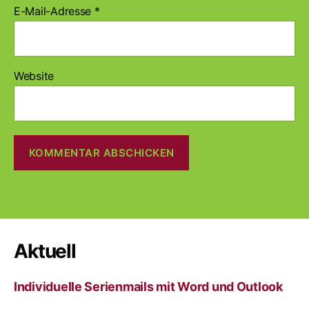
E-Mail-Adresse
*
Website
A
l
t
e
r
Aktuell
n
a
Individuelle Serienmails mit Word und Outlook
t
i