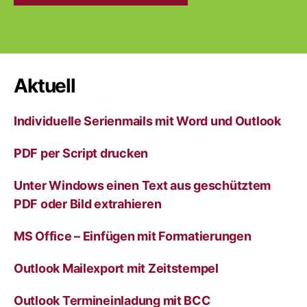
A
l
t
e
r
Aktuell
n
a
Individuelle Serienmails mit Word und Outlook
t
i
v
PDF per Script drucken
e
:
Unter Windows einen Text aus geschütztem
PDF oder Bild extrahieren
MS Office – Einfügen mit Formatierungen
Outlook Mailexport mit Zeitstempel
Outlook Termineinladung mit BCC