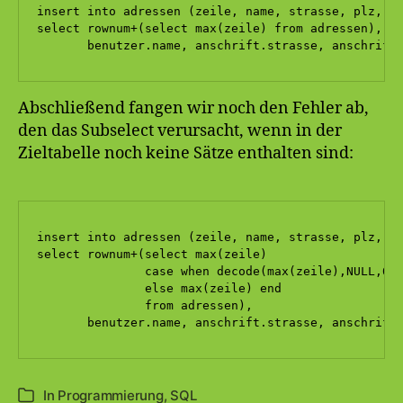
insert into adressen (zeile, name, strasse, plz, or
select rownum+(select max(zeile) from adressen), 

       benutzer.name, anschrift.strasse, anschrift
Abschließend fangen wir noch den Fehler ab,
den das Subselect verursacht, wenn in der
Zieltabelle noch keine Sätze enthalten sind:
insert into adressen (zeile, name, strasse, plz, or
select rownum+(select max(zeile) 

               case when decode(max(zeile),NULL,0,'
               else max(zeile) end 

               from adressen), 

       benutzer.name, anschrift.strasse, anschrift
In
Programmierung
,
SQL
Kategorien