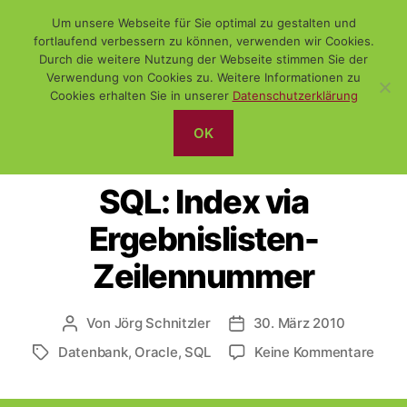
Um unsere Webseite für Sie optimal zu gestalten und
fortlaufend verbessern zu können, verwenden wir Cookies.
Durch die weitere Nutzung der Webseite stimmen Sie der
Verwendung von Cookies zu. Weitere Informationen zu
Suchen
Menü
WiSch
Cookies erhalten Sie in unserer
Datenschutzerklärung
OK
Kategorien
PROGRAMMIERUNG
SQL
SQL: Index via
Ergebnislisten-
Zeilennummer
Von
Jörg Schnitzler
30. März 2010
Beitragsautor
Veröffentlichungsdatum
zu
Datenbank
,
Oracle
,
SQL
Keine Kommentare
Schlagwörter
SQL:
Inde