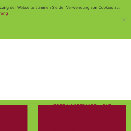
utzung der Webseite stimmen Sie der Verwendung von Cookies zu.
rung
WiSch
Blog
Kontakt
Suchen
(FREE-) SOFTWARE
Kategorien
PHP
rien
TENBANK
PORTABLE SOFTWARE
WS
PROGRAMMIERUNG
SQL