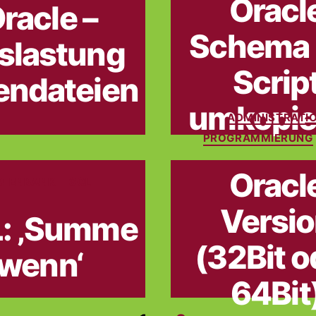
Oracl
racle –
Schema 
slastung
Scrip
endateien
umkopie
ADMINISTRATI
Katego
PROGRAMMIERUNG
Oracl
ATENBANK
Kategorien
SQL
Versi
: ‚Summe
(32Bit o
wenn‘
64Bit