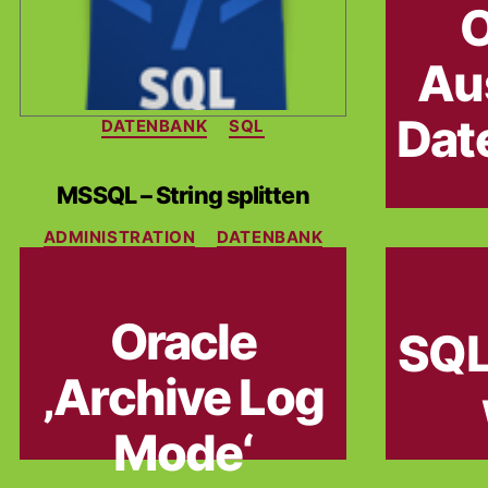
O
Au
Kategorien
Dat
DATENBANK
SQL
MSSQL – String splitten
ADMINISTRATION
Kategorien
DATENBANK
SQL
D
Oracle
SQL
‚Archive Log
Mode‘