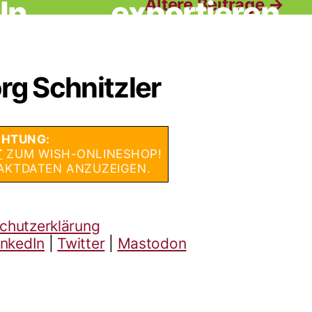
ln
exportieren
Ältere
Beiträge
→
rg Schnitzler
HTUNG:
T
ZUM WISH-ONLINESHOP!
AKTDATEN ANZUZEIGEN.
chutzerklärung
inkedIn
|
Twitter
|
Mastodon