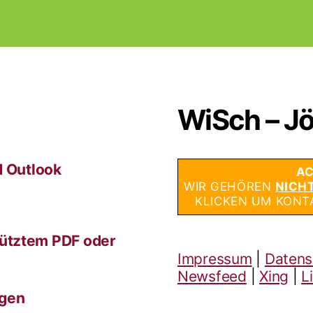
WiSch – Jö
d Outlook
AC
WIR GEHÖREN
NICH
KLICKEN UM KONT
ütztem PDF oder
Impressum
|
Datens
Newsfeed
|
Xing
|
L
ngen