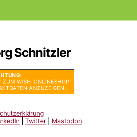
rg Schnitzler
HTUNG:
T
ZUM WISH-ONLINESHOP!
AKTDATEN ANZUZEIGEN.
chutzerklärung
inkedIn
|
Twitter
|
Mastodon