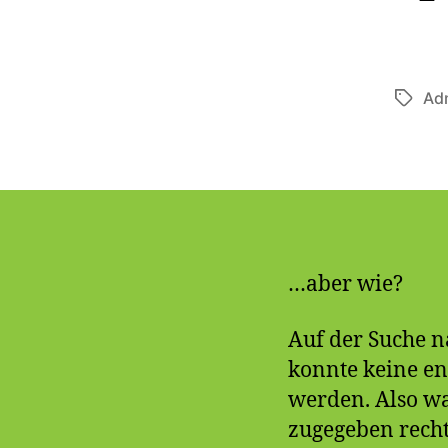
Adm
Schla
…aber wie?
Auf der Suche n
konnte keine en
werden. Also wa
zugegeben recht