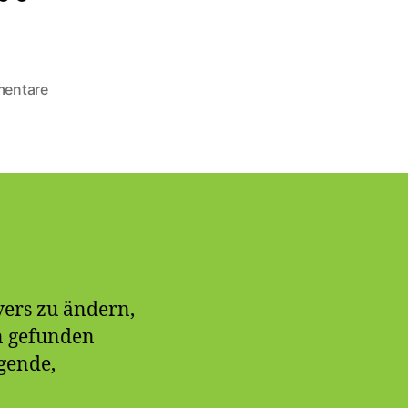
m
zu
mentare
T-
Online
Software:
SMTP
Port
ändern…
vers zu ändern,
n gefunden
gende,