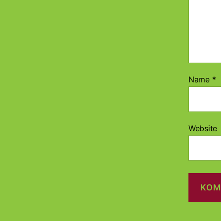
Name
*
Website
A