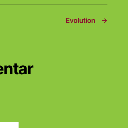
Evolution
→
entar