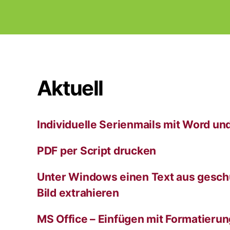
l
t
e
r
n
a
t
Aktuell
i
v
e
:
Individuelle Serienmails mit Word un
PDF per Script drucken
Unter Windows einen Text aus gesch
Bild extrahieren
MS Office – Einfügen mit Formatieru