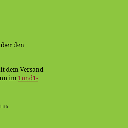
 über den
mit dem Versand
ann im
1und1-
line