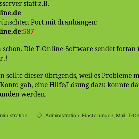
server statt z.B.
line.de
wünschten Port mit dranhängen:
line.de
:587
 schon. Die T-Online-Software sendet fortan
rt!
 sollte dieser übrigends, weil es Probleme 
Konto gab, eine Hilfe/Lösung dazu konnte d
unden werden.
ministration
Administration
,
Einstellungen
,
Mail
,
T-On
Schlagwörter
en