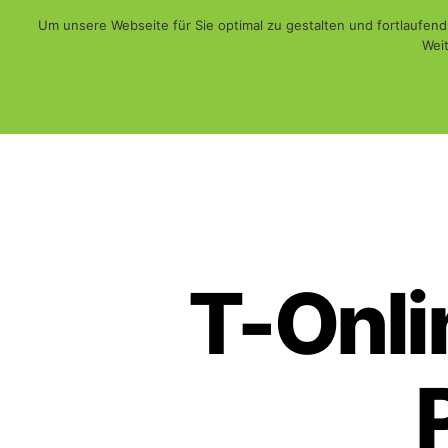
Um unsere Webseite für Sie optimal zu gestalten und fortlaufe
Weit
Web - Print - Multimedia und mehr...
WiSch
T-Onli