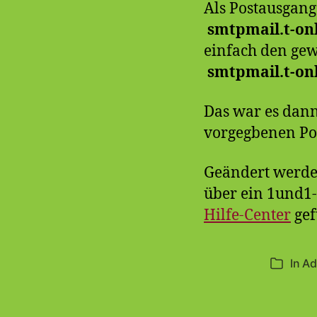
Als Postausgangs
smtpmail.t-on
einfach den ge
smtpmail.t-on
Das war es dann
vorgegbenen Po
Geändert werden
über ein 1und1-
Hilfe-Center
gef
In
Ad
Kategori