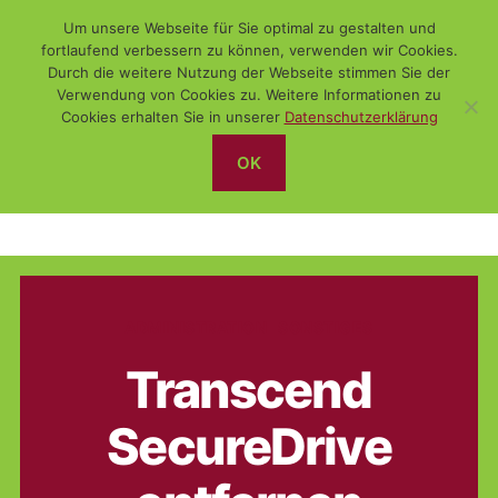
Um unsere Webseite für Sie optimal zu gestalten und
fortlaufend verbessern zu können, verwenden wir Cookies.
Durch die weitere Nutzung der Webseite stimmen Sie der
Verwendung von Cookies zu. Weitere Informationen zu
Suchen
Menü
WiSch
Cookies erhalten Sie in unserer
Datenschutzerklärung
OK
Hardware
Kategorien
ADMINISTRATION
SONSTIGES
Transcend
SecureDrive