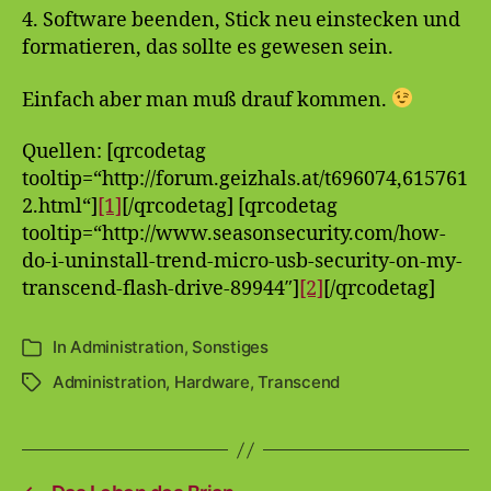
4. Software beenden, Stick neu einstecken und
formatieren, das sollte es gewesen sein.
Einfach aber man muß drauf kommen.
Quellen: [qrcodetag
tooltip=“http://forum.geizhals.at/t696074,615761
2.html“]
[1]
[/qrcodetag] [qrcodetag
tooltip=“http://www.seasonsecurity.com/how-
do-i-uninstall-trend-micro-usb-security-on-my-
transcend-flash-drive-89944″]
[2]
[/qrcodetag]
In
Administration
,
Sonstiges
Kategorien
Administration
,
Hardware
,
Transcend
Schlagwörter