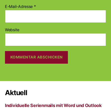
E-Mail-Adresse
*
Website
A
l
t
e
r
Aktuell
n
a
Individuelle Serienmails mit Word und Outlook
t
i