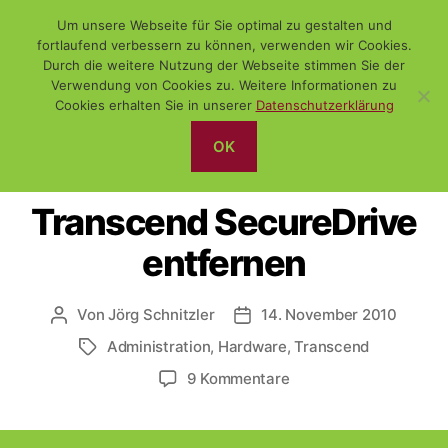
Um unsere Webseite für Sie optimal zu gestalten und
fortlaufend verbessern zu können, verwenden wir Cookies.
Durch die weitere Nutzung der Webseite stimmen Sie der
Verwendung von Cookies zu. Weitere Informationen zu
Suchen
Menü
WiSch
Cookies erhalten Sie in unserer
Datenschutzerklärung
OK
Kategorien
ADMINISTRATION
SONSTIGES
Transcend SecureDrive
entfernen
Von
Jörg Schnitzler
14. November 2010
Beitragsautor
Veröffentlichungsdatum
Administration
,
Hardware
,
Transcend
Schlagwörter
zu
9 Kommentare
Transcend
SecureDrive
entfernen