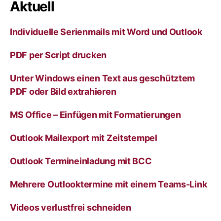
r
Aktuell
n
a
Individuelle Serienmails mit Word und Outlook
t
i
v
PDF per Script drucken
e
:
Unter Windows einen Text aus geschütztem
PDF oder Bild extrahieren
MS Office – Einfügen mit Formatierungen
Outlook Mailexport mit Zeitstempel
Outlook Termineinladung mit BCC
Mehrere Outlooktermine mit einem Teams-Link
Videos verlustfrei schneiden