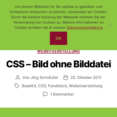
Um unsere Webseite für Sie optimal zu gestalten und
fortlaufend verbessern zu können, verwenden wir Cookies.
Durch die weitere Nutzung der Webseite stimmen Sie der
Verwendung von Cookies zu. Weitere Informationen zu
Suchen
Menü
WiSch
Cookies erhalten Sie in unserer
Datenschutzerklärung
OK
Kategorien
DAS NETZ
FUNDSTÜCK
PROGRAMMIERUNG
WEBSITEERSTELLUNG
CSS – Bild ohne Bilddatei
Von
Jörg Schnitzler
25. Oktober 2011
Beitragsautor
Veröffentlichungsdatum
Base64
,
CSS
,
Fundstück
,
Websiteerstellung
Schlagwörter
zu
1 Kommentar
CSS
–
Bild
ohne