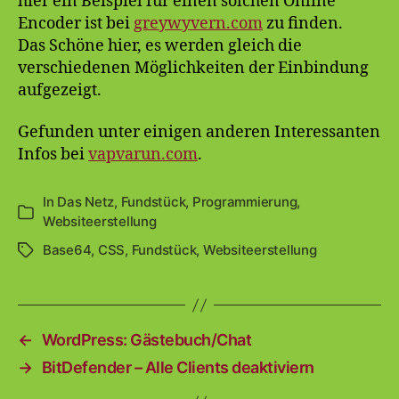
hier ein Beispiel für einen solchen Online
Encoder ist bei
greywyvern.com
zu finden.
Das Schöne hier, es werden gleich die
verschiedenen Möglichkeiten der Einbindung
aufgezeigt.
Gefunden unter einigen anderen Interessanten
Infos bei
vapvarun.com
.
In
Das Netz
,
Fundstück
,
Programmierung
,
Kategorien
Websiteerstellung
Base64
,
CSS
,
Fundstück
,
Websiteerstellung
Schlagwörter
←
WordPress: Gästebuch/Chat
→
BitDefender – Alle Clients deaktiviern