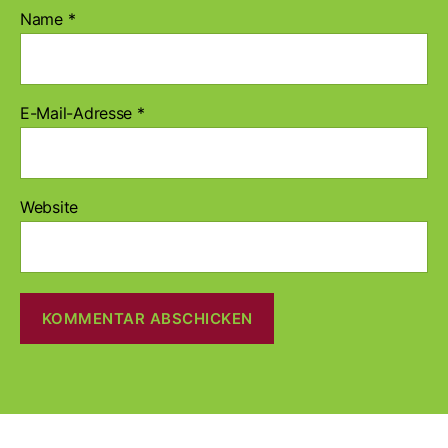
Name
*
E-Mail-Adresse
*
Website
A
l
t
e