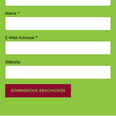
Name
*
E-Mail-Adresse
*
Website
A
l
t