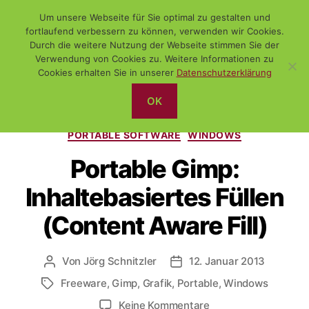
Um unsere Webseite für Sie optimal zu gestalten und
fortlaufend verbessern zu können, verwenden wir Cookies.
Durch die weitere Nutzung der Webseite stimmen Sie der
Verwendung von Cookies zu. Weitere Informationen zu
Suchen
Menü
WiSch
Cookies erhalten Sie in unserer
Datenschutzerklärung
OK
Kategorien
(FREE-) SOFTWARE
FUNDSTÜCK
PORTABLE SOFTWARE
WINDOWS
Portable Gimp:
Inhaltebasiertes Füllen
(Content Aware Fill)
Von
Jörg Schnitzler
12. Januar 2013
Beitragsautor
Veröffentlichungsdatum
Freeware
,
Gimp
,
Grafik
,
Portable
,
Windows
Schlagwörter
zu
Keine Kommentare