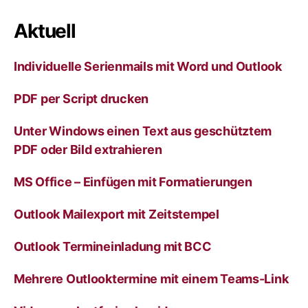
e
r
Aktuell
n
a
Individuelle Serienmails mit Word und Outlook
t
i
v
PDF per Script drucken
e
:
Unter Windows einen Text aus geschütztem
PDF oder Bild extrahieren
MS Office – Einfügen mit Formatierungen
Outlook Mailexport mit Zeitstempel
Outlook Termineinladung mit BCC
Mehrere Outlooktermine mit einem Teams-Link