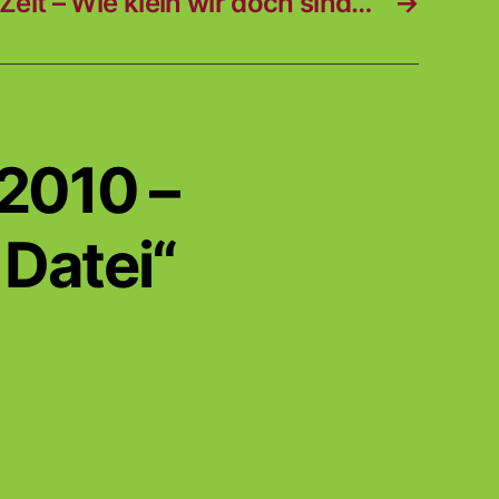
eit – Wie klein wir doch sind…
→
 2010 –
 Datei“