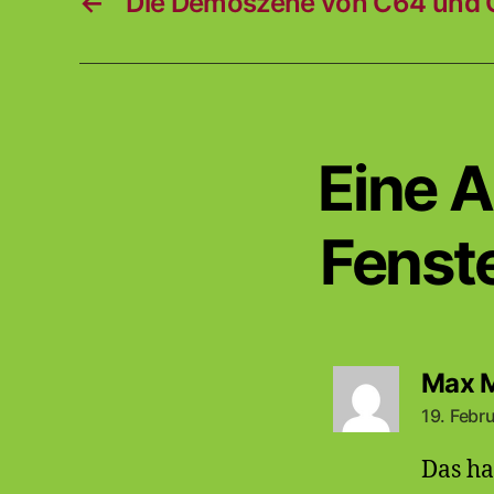
←
Die Demoszene von C64 und Co
Eine A
Fenste
Max 
19. Febr
Das ha