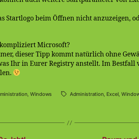
s Startlogo beim Öffnen nicht anzuzeigen, o
kompliziert Microsoft?
er, dieser Tipp kommt natürlich ohne Gewäh
as Ihr in Eurer Registry anstellt. Im Bestfall
llen.
ministration
,
Windows
Administration
,
Excel
,
Windo
Schlagwörter
en