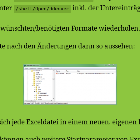
unter
inkl. der Untereinträ
/shell/Open/ddeexec
gewünschten/benötigten Formate wiederholen.
llte nach den Änderungen dann so aussehen:
 sich jede Exceldatei in einem neuen, eigenen 
e können auch weitere Startparameter von Exc