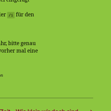
der
für den
/i
r, bitte genau
 vorher mal eine
ws