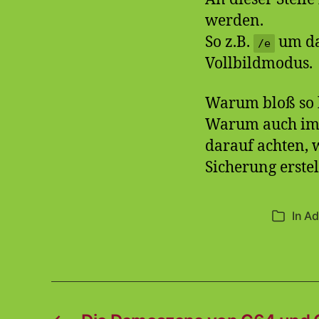
werden.
So z.B.
um da
/e
Vollbildmodus.
Warum bloß so 
Warum auch imm
darauf achten, w
Sicherung erste
In
Ad
Kategori