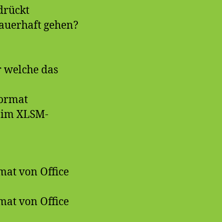
edrückt
dauerhaft gehen?
r welche das
ormat
 im XLSM-
at von Office
at von Office