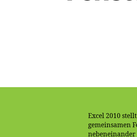
Excel 2010 stell
gemeinsamen Fens
nebeneinander z