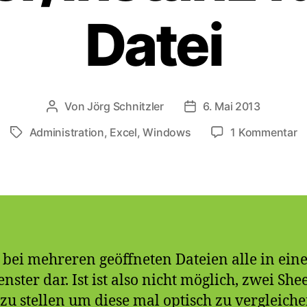
Datei
Von
Jörg Schnitzler
6. Mai 2013
Beitragsautor
Veröffentlichungsdat
z
Administration
,
Excel
,
Windows
1 Kommentar
Schlagwörter
E
2
–
Fe
fü
je
Da
t bei mehreren geöffneten Dateien alle in ei
ter dar. Ist ist also nicht möglich, zwei Shee
u stellen um diese mal optisch zu vergleiche