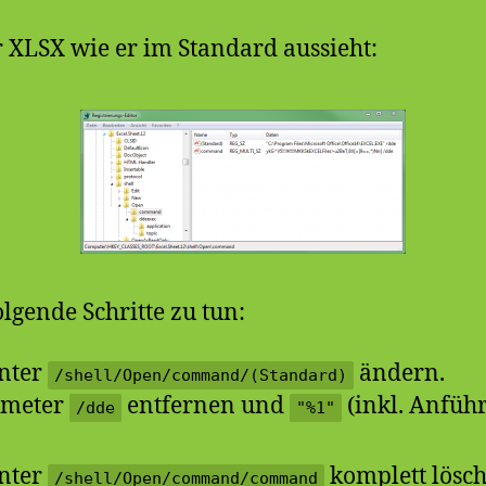
r XLSX wie er im Standard aussieht:
lgende Schritte zu tun:
unter
ändern.
/shell/Open/command/(Standard)
ameter
entfernen und
(inkl. Anfüh
/dde
"%1"
unter
komplett lösch
/shell/Open/command/command