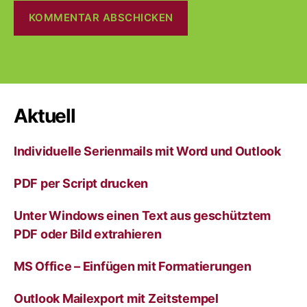
A
l
t
e
r
Aktuell
n
a
Individuelle Serienmails mit Word und Outlook
t
i
v
PDF per Script drucken
e
:
Unter Windows einen Text aus geschütztem
PDF oder Bild extrahieren
MS Office – Einfügen mit Formatierungen
Outlook Mailexport mit Zeitstempel