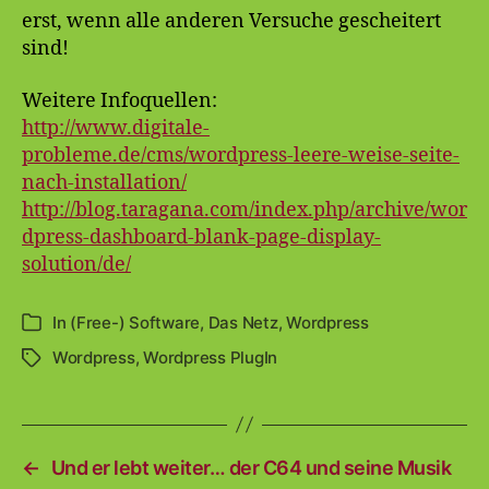
erst, wenn alle anderen Versuche gescheitert
sind!
Weitere Infoquellen:
http://www.digitale-
probleme.de/cms/wordpress-leere-weise-seite-
nach-installation/
http://blog.taragana.com/index.php/archive/wor
dpress-dashboard-blank-page-display-
solution/de/
In
(Free-) Software
,
Das Netz
,
Wordpress
Kategorien
Wordpress
,
Wordpress PlugIn
Schlagwörter
←
Und er lebt weiter… der C64 und seine Musik