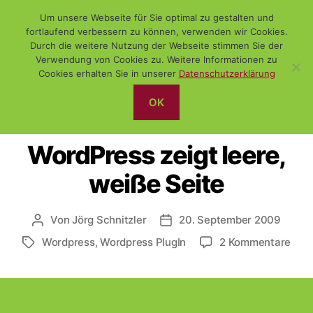
Um unsere Webseite für Sie optimal zu gestalten und
fortlaufend verbessern zu können, verwenden wir Cookies.
Durch die weitere Nutzung der Webseite stimmen Sie der
Verwendung von Cookies zu. Weitere Informationen zu
Suchen
Menü
WiSch
Cookies erhalten Sie in unserer
Datenschutzerklärung
OK
Kategorien
(FREE-) SOFTWARE
DAS NETZ
WORDPRESS
WordPress zeigt leere,
weiße Seite
Von
Jörg Schnitzler
20. September 2009
Beitragsautor
Veröffentlichungsdatum
zu
Wordpress
,
Wordpress PlugIn
2 Kommentare
Schlagwörter
Wor
zeig
leere
wei