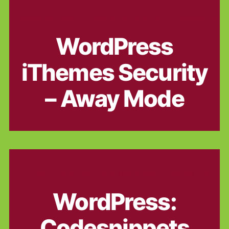
Kategorien
DATENBANK
SQL
WEBSITEERSTELLUNG
WORDPRESS
WordPress
iThemes Security
– Away Mode
Kategorien
DAS NETZ
PHP
PROGRAMMIERUNG
WORDPRESS
WordPress:
Codesnippets