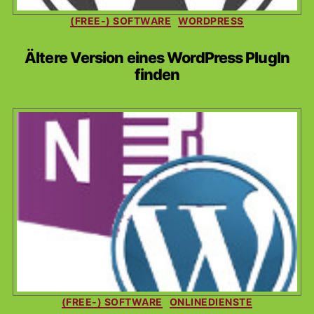
Kategorien
(FREE-) SOFTWARE
WORDPRESS
Ältere Version eines WordPress PlugIn
finden
Kategorien
(FREE-) SOFTWARE
ONLINEDIENSTE