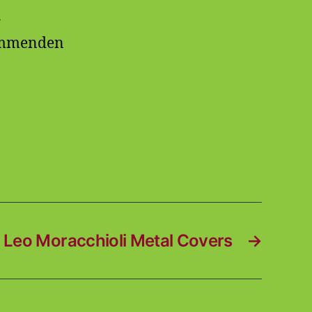
r
kommenden
Leo Moracchioli Metal Covers
→