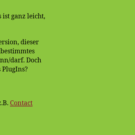
ist ganz leicht,
ersion, dieser
 bestimmtes
ann/darf. Doch
 PlugIns?
z.B.
Contact