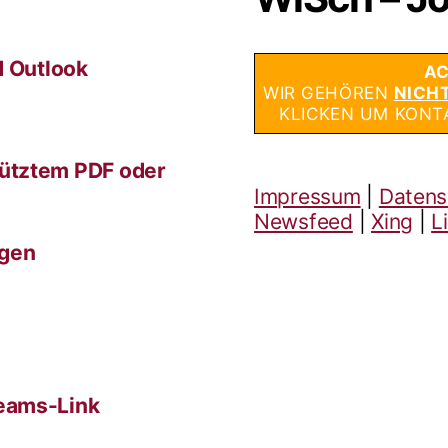
d Outlook
AC
WIR GEHÖREN
NICH
KLICKEN UM KONT
ütztem PDF oder
Impressum
|
Datens
Newsfeed
|
Xing
|
L
ngen
eams-Link