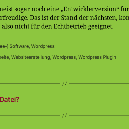
meist sogar noch eine „Entwicklerversion“ fü
freudige. Das ist der Stand der nächsten, 
 also nicht für den Echtbetrieb geeignet.
ree-) Software
,
Wordpress
en
eite
,
Websiteerstellung
,
Wordpress
,
Wordpress PlugIn
rter
Datei?