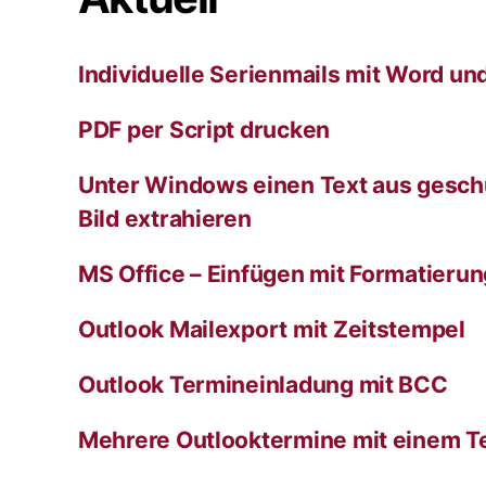
v
e
:
Individuelle Serienmails mit Word un
PDF per Script drucken
Unter Windows einen Text aus gesch
Bild extrahieren
MS Office – Einfügen mit Formatieru
Outlook Mailexport mit Zeitstempel
Outlook Termineinladung mit BCC
Mehrere Outlooktermine mit einem T