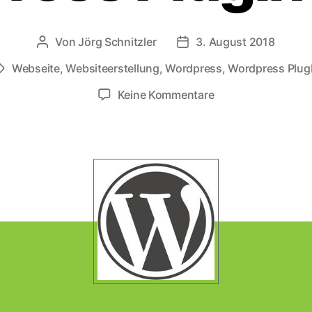
Von
Jörg Schnitzler
3. August 2018
Beitragsautor
Veröffentlichungsdatum
Webseite
,
Websiteerstellung
,
Wordpress
,
Wordpress Plug
Schlagwörter
zu
Keine Kommentare
Ältere
Version
eines
WordPress
PlugIn
finden