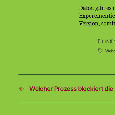
Dabei gibt es 
Experementier
Version, somit
In
(F
Kategori
Webs
Schlagwö
←
Welcher Prozess blockiert die 