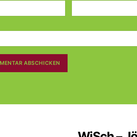
WiSch – Jö