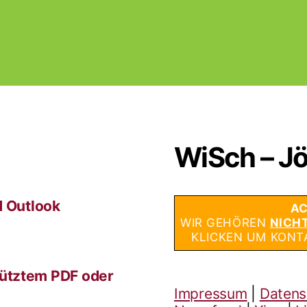
WiSch – Jö
d Outlook
AC
WIR GEHÖREN
NICH
KLICKEN UM KONT
ütztem PDF oder
Impressum
|
Datens