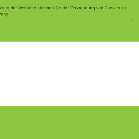
utzung der Webseite stimmen Sie der Verwendung von Cookies zu.
rung
WiSch
Blog
Kontakt
Suchen