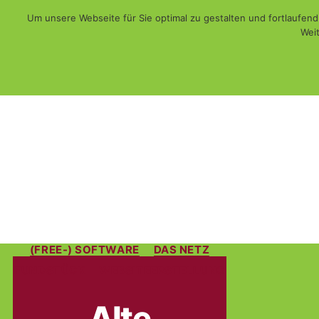
Um unsere Webseite für Sie optimal zu gestalten und fortlaufe
Weit
Web - Print - Multimedia und mehr...
WiSch
(FREE-) SOFTWARE
Kategorien
DAS NETZ
FUNDSTÜCK
WEBSITEERSTELLUNG
Alte