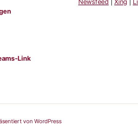
Newsfeed
|
Xing
|
L
ngen
eams-Link
äsentiert von WordPress