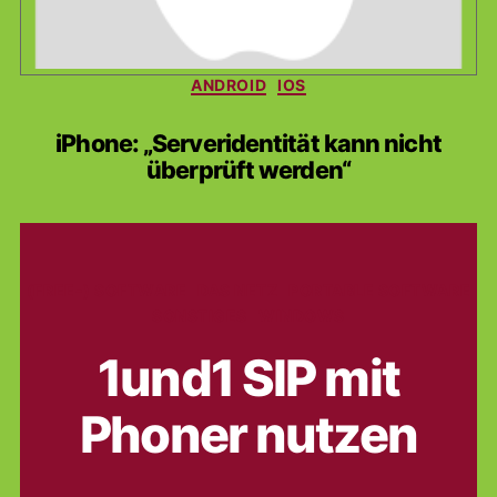
Kategorien
ANDROID
IOS
iPhone: „Serveridentität kann nicht
überprüft werden“
Kategorien
(FREE-) SOFTWARE
DAS NETZ
PORTABLE SOFTWARE
SONSTIGES
WINDOWS
1und1 SIP mit
Phoner nutzen