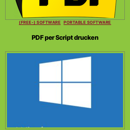
Kategorien
(FREE-) SOFTWARE
PORTABLE SOFTWARE
PDF per Script drucken