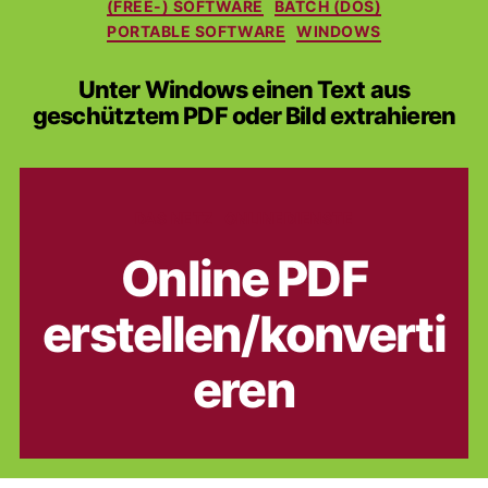
Kategorien
(FREE-) SOFTWARE
BATCH (DOS)
PORTABLE SOFTWARE
WINDOWS
Unter Windows einen Text aus
geschütztem PDF oder Bild extrahieren
Kategorien
DAS NETZ
ONLINEDIENSTE
Online PDF
erstellen/konverti
eren