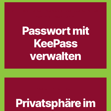
Kategorien
(FREE-) SOFTWARE
ANDROID
IOS
ONLINEDIENSTE
PORTABLE SOFTWARE
Passwort mit
KeePass
verwalten
Kategorien
DAS NETZ
INTERNET
Privatsphäre im